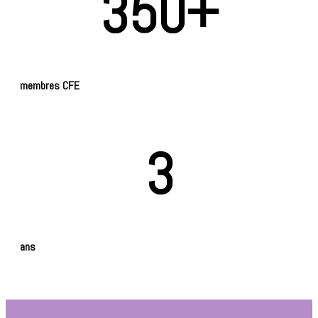
350+
membres CFE
3
ans