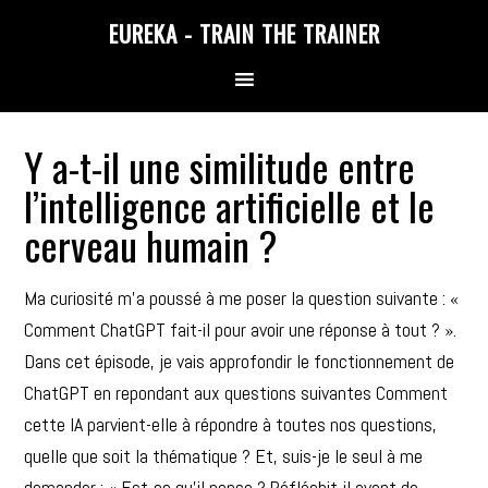
Skip
Skip
Skip
EUREKA - TRAIN THE TRAINER
to
to
to
primary
main
primary
navigation
content
sidebar
Y a-t-il une similitude entre
l’intelligence artificielle et le
cerveau humain ?
Ma curiosité m’a poussé à me poser la question suivante : «
Comment ChatGPT fait-il pour avoir une réponse à tout ? ».
Dans cet épisode, je vais approfondir le fonctionnement de
ChatGPT en repondant aux questions suivantes Comment
cette IA parvient-elle à répondre à toutes nos questions,
quelle que soit la thématique ? Et, suis-je le seul à me
demander : « Est-ce qu’il pense ? Réfléchit-il avant de