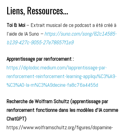
Liens, Ressources…
Toi & Moi
– Extrait musical de ce podcast a été créé à
l’aide de IA Suno
–
https://suno.com/song/62c14585-
b139-427c-9055-27e78657f1e9
Apprentissage par renforcement :
https://diplodoc.medium.com/lapprentissage-par-
renforcement-reinforcement-learning-appliqu%C3%A9-
%C3%A0-la-m%C3%A9decine-fa8c76a4455d
Recherche de Wolfram Schultz (apprentissage par
renforcement fonctionne dans les modèles d’IA comme
ChatGPT)
https://www.wolframschultz.org/figures/dopamine-