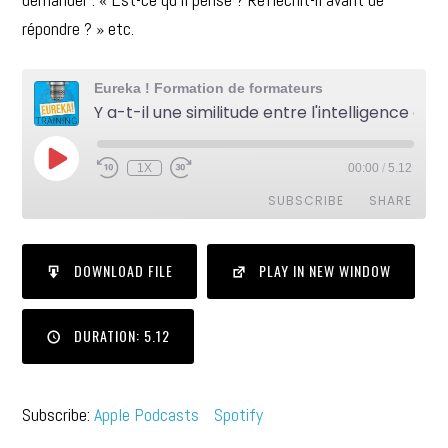
répondre ? » etc.
Eureka ! Formation de formateurs
Y a-t-il une similitude entre l'intelligence artificielle et le cerveau humain ?
1X
00:00
/
5.12
SUBSCRIBE
SHARE
SHARE
Apple Podcasts
Spotify
DOWNLOAD FILE
PLAY IN NEW WINDOW
RSS FEED
LINK
DURATION: 5.12
EMBED
Subscribe:
Apple Podcasts
Spotify