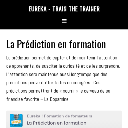
Skip
Skip
Skip
EUREKA - TRAIN THE TRAINER
to
to
to
primary
main
primary
navigation
content
sidebar
La Prédiction en formation
La prédiction permet de capter et de maintenir l’attention
de apprenants, de susciter la curiosité et de les surprendre.
L’attention sera maintenue aussi longtemps que des
prédictions peuvent être faites ou corrigées. Ces
prédictions permettront de « nourrir » le cerveau de sa
friandise favorite – La Dopamine !
Eureka ! Formation de formateurs
La Prédiction en formation