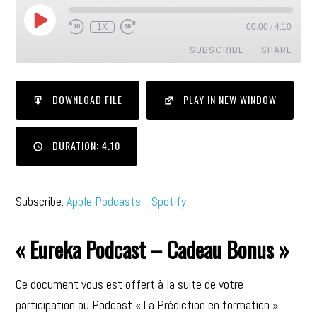
1X
00:00
/
4.10
SUBSCRIBE
SHARE
SHARE
Apple Podcasts
Spotify
DOWNLOAD FILE
PLAY IN NEW WINDOW
RSS FEED
LINK
DURATION: 4.10
EMBED
Subscribe:
Apple Podcasts
Spotify
« Eureka Podcast – Cadeau Bonus »
Ce document vous est offert à la suite de votre
participation au Podcast « La Prédiction en formation ».