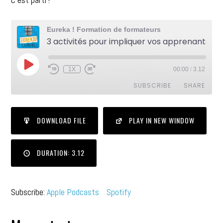
Eureka ! Formation de formateurs
3 activités pour impliquer vos apprenants avec le contenu
1X
00:00
/
3.12
SUBSCRIBE
SHARE
SHARE
Apple Podcasts
Spotify
DOWNLOAD FILE
PLAY IN NEW WINDOW
RSS FEED
LINK
DURATION: 3.12
EMBED
Subscribe:
Apple Podcasts
Spotify