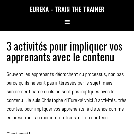
Skip
Skip
Skip
EUREKA - TRAIN THE TRAINER
to
to
to
primary
main
primary
navigation
content
sidebar
3 activités pour impliquer vos
apprenants avec le contenu
Souvent les apprenants décrochent du processus, non pas
parce qu’ils ne sont pas intéressés par le sujet, mais
simplement parce qu’ils ne sont pas impliqués avec le
contenu. Je suis Christophe d’Eureka! voici 3 activités, très
courtes, pour impliquer vos apprenants, à distance comme
en présentiel, au moment du transfert du contenu.
C’est parti !